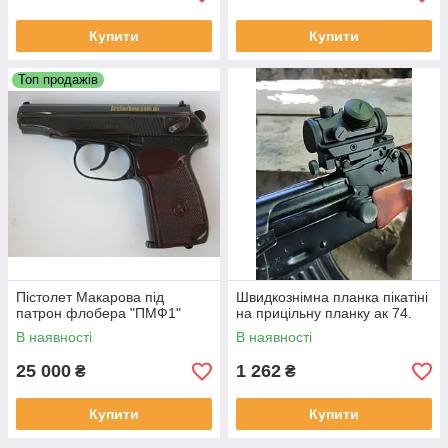
Купити
Купити
Топ продажів
Пістолет Макарова під
Швидкознімна планка пікатіні
патрон флобера "ПМФ1"
на прицільну планку ак 74.
В наявності
В наявності
25 000
1 262
₴
₴
Купити
Купити