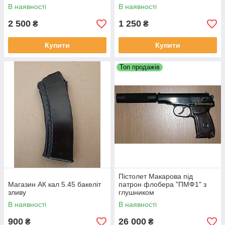
В наявності
В наявності
2 500
1 250
₴
₴
Купити
Купити
Топ продажів
Пістолет Макарова під
Магазин АК кал 5.45 бакеліт
патрон флобера "ПМФ1" з
зливу
глушником
В наявності
В наявності
900
26 000
₴
₴