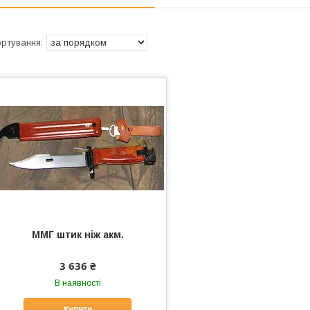
ММГ штик ніж акм.
3 636 ₴
В наявності
Купити