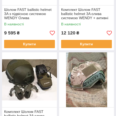
Шолом FAST ballistic helmet
Комплект Шолом FAST
3A з підвісною системою
ballistic helmet 3A олива
WENDY Олива
системою WENDY + активні
навушники Walkers з
В наявності
В наявності
кріпленням чебурашки
9 595
12 120
₴
₴
Купити
Купити
Комплект Шолом FAST
ballistic helmet 3A олива