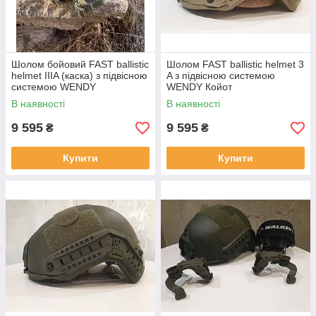
Шолом бойовий FAST ballistic
Шолом FAST ballistic helmet 3
helmet IIIA (каска) з підвісною
A з підвісною системою
системою WENDY
WENDY Койот
В наявності
В наявності
9 595
9 595
₴
₴
Купити
Купити