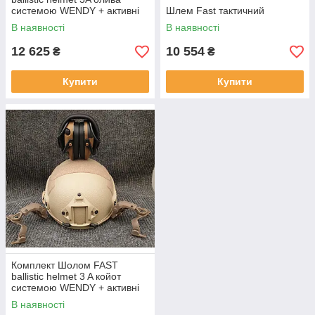
системою WENDY + активні
Шлем Fast тактичний
навушники Zohan з
В наявності
В наявності
кріпленням чебурашки
12 625
10 554
₴
₴
Купити
Купити
Комплект Шолом FAST
ballistic helmet 3 A койот
системою WENDY + активні
навушники Walkers з
В наявності
кріпленням чебурашки