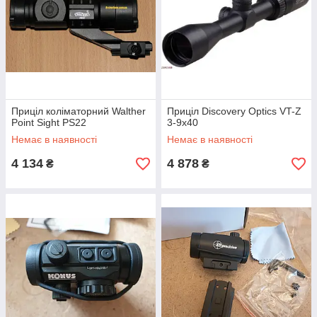
Приціл коліматорний Walther
Приціл Discovery Optics VT-Z
Point Sight PS22
3-9x40
Немає в наявності
Немає в наявності
4 134
4 878
₴
₴