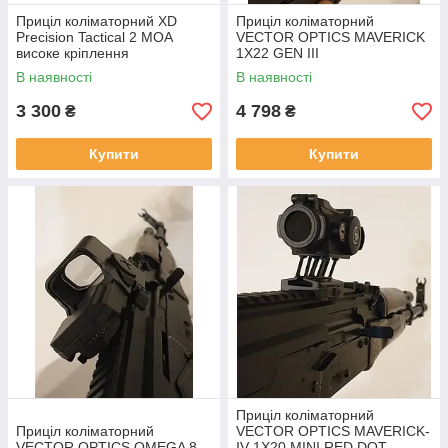
Приціл коліматорний XD
Приціл коліматорний
Precision Tactical 2 MOA
VECTOR OPTICS MAVERICK
високе кріплення
1X22 GEN III
В наявності
В наявності
3 300
4 798
₴
₴
Купити
Купити
Приціл коліматорний
Приціл коліматорний
VECTOR OPTICS MAVERICK-
VECTOR OPTICS OMEGA 8
IV 1X20 MINI RED DOT