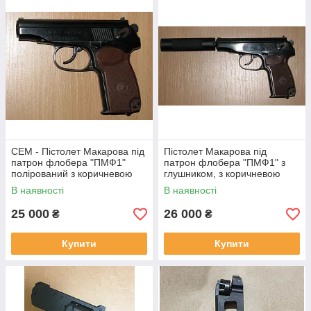
СЕМ - Пістолет Макарова під
Пістолет Макарова під
патрон флобера "ПМФ1"
патрон флобера "ПМФ1" з
полірований з коричневою
глушником, з коричневою
рукояттю
ручкою
В наявності
В наявності
25 000
26 000
₴
₴
Купити
Купити