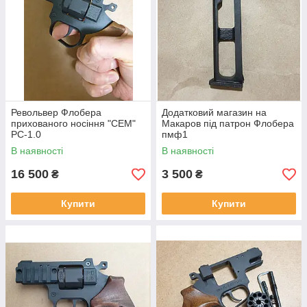
Револьвер Флобера
Додатковий магазин на
прихованого носіння "СЕМ"
Макаров під патрон Флобера
РС-1.0
пмф1
В наявності
В наявності
16 500
3 500
₴
₴
Купити
Купити