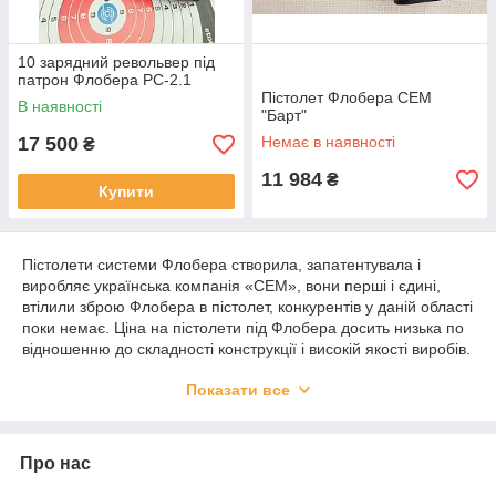
10 зарядний револьвер під
патрон Флобера РС-2.1
Пістолет Флобера СЕМ
В наявності
"Барт"
17 500
Немає в наявності
₴
11 984
₴
Купити
Пістолети системи Флобера створила, запатентувала і
виробляє українська компанія «СЕМ», вони перші і єдині,
втілили зброю Флобера в пістолет, конкурентів у даній області
поки немає. Ціна на пістолети під Флобера досить низька по
відношенню до складності конструкції і високій якості виробів.
Різноманітність модельного ряду постійно поповнюється
Показати все
різними бойовими аналогами. Зараз пістолети Флобера
існують в 5 різних варіаціях: «Макаров», «Клон», «Барт»,
«Робер», «ВТФ».
Про нас
найпопулярніший, звичайно ж, «Макаров», в точності
повторює бойової ПМ, незважаючи на те, що інші пістолети