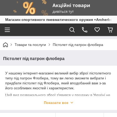
Магазин спортивного пневматического оружия «Archerbow
Товари та послуги
Пістолет під патрон флобера
Пістолет під патрон флобера
У нашому інтернет-магазині великий вибір зброї пістолетного
типу під патрон Флобера, тому ви легко зможете вибрати і
придбати пістолет під Флобера, який вподобаний вам з-за
його особливих якостей і характеристик.
Цей вид розважального зброї з'явився у продажу в Україні не
так давно, але вже встиг сподобається любителям стрільби і
Показати все
урізноманітнити модельний ряд спортивної зброї під патрон
Флобера.