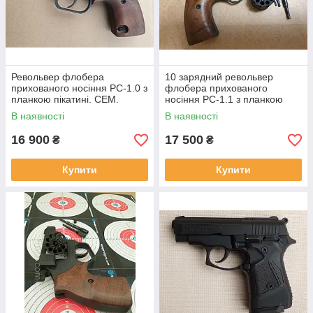
Револьвер флобера
10 зарядний револьвер
прихованого носіння РС-1.0 з
флобера прихованого
планкою пікатині. СЕМ.
носіння РС-1.1 з планкою
пікатині. СЕМ.
В наявності
В наявності
16 900
17 500
₴
₴
Купити
Купити