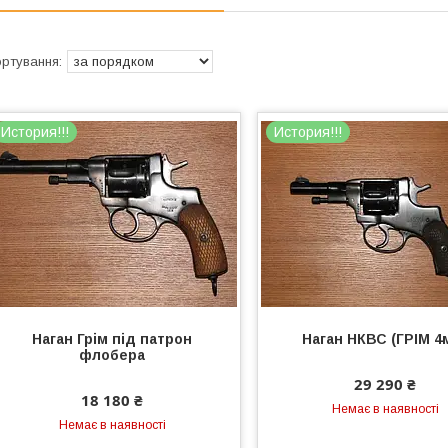
История!!!
История!!!
Наган Грім під патрон
Наган НКВС (ГРІМ 4
флобера
29 290 ₴
18 180 ₴
Немає в наявності
Немає в наявності