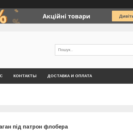
АС
КОНТАКТЫ
ДОСТАВКА И ОПЛАТА
аган під патрон флобера