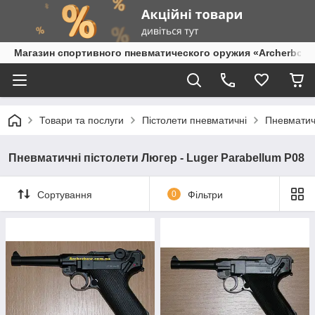
Магазин спортивного пневматического оружия «Archerbow
Товари та послуги
Пістолети пневматичні
Пневматичн
Пневматичні пістолети Люгер - Luger Parabellum P08
Сортування
0
Фільтри