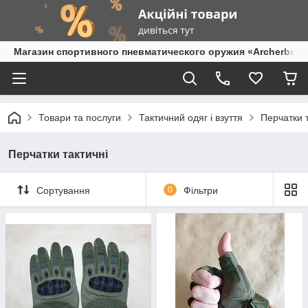
Магазин спортивного пневматического оружия «Archerbow
Товари та послуги
Тактичний одяг і взуття
Перчатки т
Перчатки тактичні
Сортування
0
Фільтри