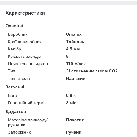
Характеристики
Основні
Виробник
Umarex
Країна виробник
Тайвань
Калібр
4.5 мм
Кількість зарядів
8
Початкова швидкість
110 м/сек
Тип
Зі стисненим газом СО2
Тип ствола
Нарізний
Загальні
Вага
0.6 кг
Гарантійний термін
3 міс
Додаткові
Матеріал прикладу/
Пластик
рукоятки
Запобіжник
Ручний