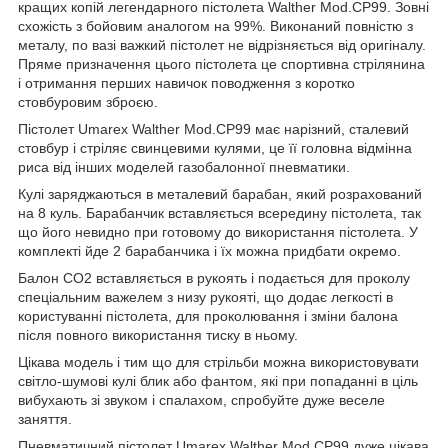
кращих копій легендарного пістолета Walther Mod.CP99. Зовні
схожість з бойовим аналогом на 99%. Виконаний повністю з
металу, по вазі важкий пістолет не відрізняється від оригіналу.
Пряме призначення цього пістолета це спортивна стрілянина
і отримання перших навичок поводження з коротко
стовбуровим зброєю.
Пістолет Umarex Walther Mod.CP99 має нарізний, сталевий
стовбур і стріляє свинцевими кулями, це її головна відмінна
риса від інших моделей газобалонної пневматики.
Кулі заряджаються в металевий барабан, який розрахований
на 8 куль. Барабанчик вставляється всередину пістолета, так
що його невидно при готовому до використання пістолета. У
комплекті йде 2 барабанчика і їх можна придбати окремо.
Балон СО2 вставляється в рукоять і подається для проколу
спеціальним важелем з низу рукояті, що додає легкості в
користуванні пістолета, для проколювання і зміни балона
після повного використання тиску в ньому.
Цікава модель і тим що для стрільби можна використовувати
світло-шумові кулі блик або фантом, які при попаданні в ціль
вибухають зі звуком і спалахом, спробуйте дуже веселе
заняття.
Пневматичний пістолет Umarex Walther Mod.CP99 дуже цікава