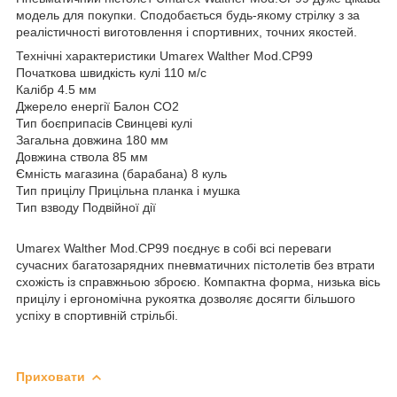
модель для покупки. Сподобається будь-якому стрілку з за
реалістичності виготовлення і спортивних, точних якостей.
Технічні характеристики Umarex Walther Mod.CP99
Початкова швидкість кулі 110 м/с
Калібр 4.5 мм
Джерело енергії Балон CO2
Тип боєприпасів Свинцеві кулі
Загальна довжина 180 мм
Довжина ствола 85 мм
Ємність магазина (барабана) 8 куль
Тип прицілу Прицільна планка і мушка
Тип взводу Подвійної дії
Umarex Walther Mod.CP99 поєднує в собі всі переваги
сучасних багатозарядних пневматичних пістолетів без втрати
схожість із справжньою зброєю. Компактна форма, низька вісь
прицілу і ергономічна рукоятка дозволяє досягти більшого
успіху в спортивній стрільбі.
Приховати