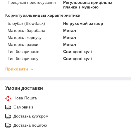
Прицільні пристосування
Регульована прицільна
планка з мушкою
Користувальницькі характеристики
Блоубэк (BlowBack)
Не рухомий затвор
Матеріал барабана
Метал
Матеріал корпусу
Метал
Матеріал рамки
Метал
Тип боєприпасів
Свинцеві кулі
Тип боєприпасу
Свинцеві кулі
Приховати
Умови доставки
Нова Пошта
Самовивіз
Доставка кур'єром
Доставка поштою