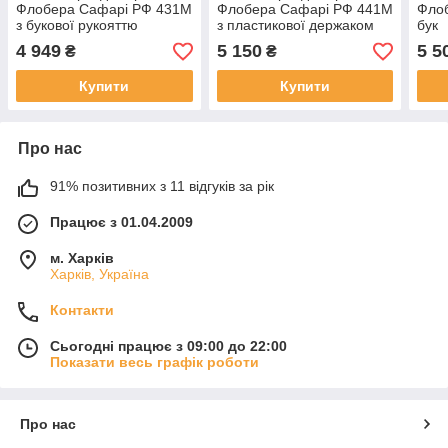
Флобера Сафарі РФ 431М
Флобера Сафарі РФ 441М
Фло
з букової рукояттю
з пластикової держаком
бук
4 949
5 150
5 5
₴
₴
Купити
Купити
Про нас
91% позитивних з 11 відгуків за рік
Працює з 01.04.2009
м. Харків
Харків, Україна
Контакти
Сьогодні працює з 09:00 до 22:00
Показати весь графік роботи
Про нас