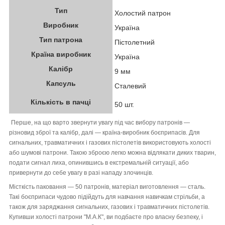
Тип
Холостий патрон
Виробник
Україна
Тип патрона
Пістолетний
Країна виробник
Україна
Калібр
9 мм
Капсуль
Сталевий
Кількість в пачці
50 шт.
Перше, на що варто звернути увагу під час вибору патронів —
різновид зброї та калібр, далі — країна-виробник боєприпасів. Для
сигнальних, травматичних і газових пістолетів використовують холості
або шумові патрони. Такою зброєю легко можна відлякати диких тварин,
подати сигнал лиха, опинившись в екстремальній ситуації, або
привернути до себе увагу в разі нападу злочинців.
Місткість паковання — 50 патронів, матеріал виготовлення — сталь.
Такі боєприпаси чудово підійдуть для навчання навичкам стрільби, а
також для заряджання сигнальних, газових і травматичних пістолетів.
Купивши холості патрони "М.А.К", ви подбаєте про власну безпеку, і