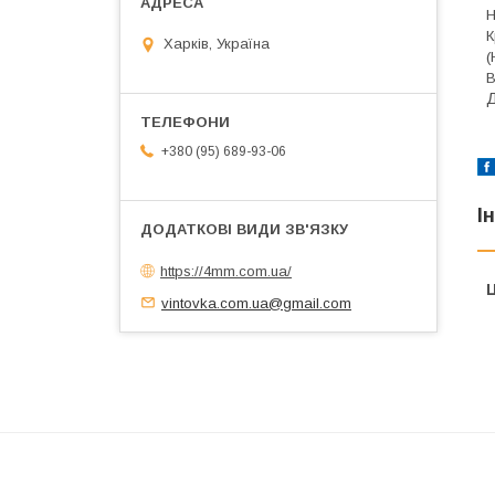
Н
К
Харків, Україна
(
В
Д
+380 (95) 689-93-06
І
https://4mm.com.ua/
Ц
vintovka.com.ua@gmail.com