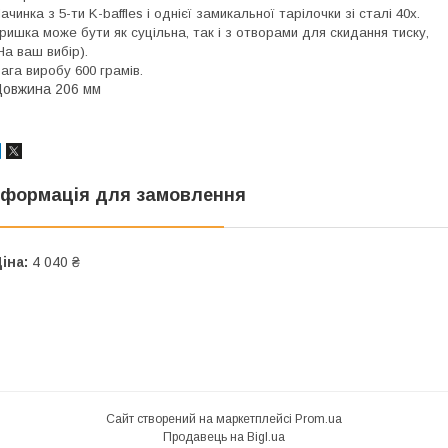
ачинка з 5-ти K-baffles і однієї замикальної тарілочки зі сталі 40х.
ришка може бути як суцільна, так і з отворами для скидання тиску,
На ваш вибір).
ага виробу 600 грамів.
овжина 206 мм
нформація для замовлення
іна:
4 040 ₴
Сайт створений на маркетплейсі
Prom.ua
Продавець на Bigl.ua