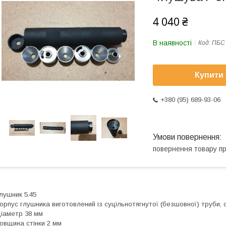
4 040 ₴
В наявності
Код:
ПБС 
Купити
+380 (95) 689-93-06
повернення товару п
лушник 5.45
орпус глушника виготовлений із суцільнотягнутої (безшовної) труби, 
іаметр 38 мм
овщина стінки 2 мм