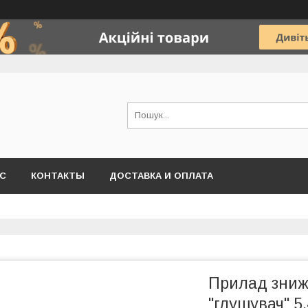
АС
КОНТАКТЫ
ДОСТАВКА И ОПЛАТА
Прилад зниже
"глушувач" 5