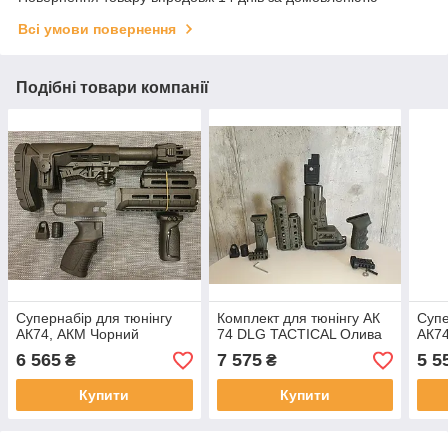
Всі умови повернення
Подібні товари компанії
Супернабір для тюнінгу
Комплект для тюнінгу АК
Супе
АК74, АКМ Чорний
74 DLG TACTICAL Олива
АК74
6 565
7 575
5 5
₴
₴
Купити
Купити