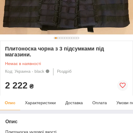
Плитоноска чорна з 3 підсумками під
магазини.
Немає в наявності
Код: Украина - black ⚫
Роздріб
2 222
₴
Опис
Характеристики
Доставка
Оплата
Умови п
Опис
Плитоноска чудової якості.