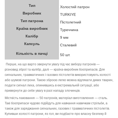
Тип
Холостий патрон
Виробник
TURKIYE
Тип патрона
Пістолетний
Країна виробник
Туреччина
Калібр
9 мм
Капсуль
Сталевий
Кількість в пачці
50 шт.
Перше, на що варто звернути увагу під час вибору патронів —
різновид зброї та калібр, далі — країна-виробник боєприпасів. Для
сигнальних, травматичних і газових пістолетів використовують холості
або шумові патрони. Такою зброєю легко можна відлякати диких тварин,
подати сигнал лиха, опинившись в екстремальній ситуації, або
привернути до себе увагу в разі нападу злочинців.
Місткість паковання — 50 патронів, матеріал виготовлення — сталь.
Такі боєприпаси чудово підійдуть для навчання навичкам стрільби, а
також для заряджання сигнальних, газових і травматичних пістолетів.
Купивши холості патрони, яз гол, ви подбаєте про власну безпеку й