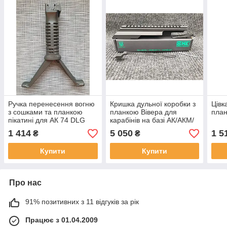
Ручка перенесення вогню
Кришка дульної коробки з
Цівк
з сошками та планкою
планкою Вівера для
план
пікатині для АК 74 DLG
карабінів на базі АК/АКМ/
Tactical
АК-74/АК-10х друге
1 414
5 050
1 5
₴
₴
покоління
Купити
Купити
Про нас
91% позитивних з 11 відгуків за рік
Працює з 01.04.2009