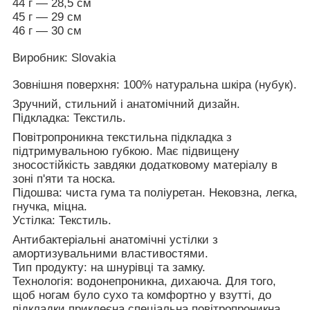
44 г — 28,5 см
45 г — 29 см
46 г — 30 см
Виробник: Slovakia
Зовнішня поверхня: 100% натуральна шкіра (нубук).
Зручний, стильний і анатомічний дизайн.
Підкладка: Текстиль.
Повітропроникна текстильна підкладка з
підтримувальною губкою. Має підвищену
зносостійкість завдяки додатковому матеріалу в
зоні п'яти та носка.
Підошва: чиста гума та поліуретан. Нековзна, легка,
гнучка, міцна.
Устілка: Текстиль.
Антибактеріальні анатомічні устілки з
амортизувальними властивостями.
Тип продукту: на шнурівці та замку.
Технологія: водонепроникна, дихаюча. Для того,
щоб ногам було сухо та комфортно у взутті, до
підкладки приклеєна спеціальна повітропроникна,