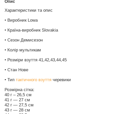
Опис
Характеристики та опис
• Виробник Lowa
• Країна-виробник Slovakia
• Сезон
Демисезон
• Колір мультикам
• Розміри взуття 41,
42,43,44,45
• Стан
Нове
• Тип
тактичного взуття
черевики
Розмірна сітка:
40 г – 26,5 см
41 г — 27 см
42 г — 27,5 см
43 г — 28 см