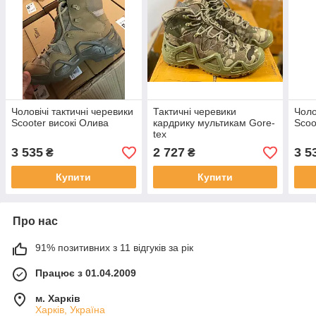
Чоловічі тактичні черевики
Тактичні черевики
Чоло
Scooter високі Олива
кардрику мультикам Gore-
Scoo
tex
3 535
2 727
3 5
₴
₴
Купити
Купити
Про нас
91% позитивних з 11 відгуків за рік
Працює з 01.04.2009
м. Харків
Харків, Україна