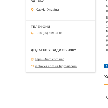
Ч
Харків, Україна
ї
В
е
1
в
+380 (95) 689-93-06
з
м
л
п
https://4mm.com.ua/
vintovka.com.ua@gmail.com
Х