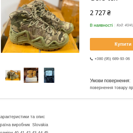
2 727 ₴
В наявності
Код:
40/4
Купити
+380 (95) 689-93-06
повернення товару п
арактеристики та опис
раїна виробник Slovakia
озміри 40,41,42,43,44,45