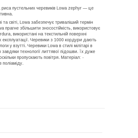
 риса пустельних черевиків Lowa zephyr — це
тивна.
 та світі, Lowa забезпечує триваліший термін
wa прагне збільшити зносостійкість, використовує
rdura, використані на текстильній поверхні
х експлуатації. Черевики з 1000 кордури дають
ги у взутті. Черевики Lowa в стилі мілітарі в
 завдяки технології литтявої підошви. Їх дуже
скільки пропускають повітря. Матеріал: -
з поліаміду.