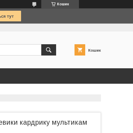
Кошик
Кошик
ревики кардрику мультикам