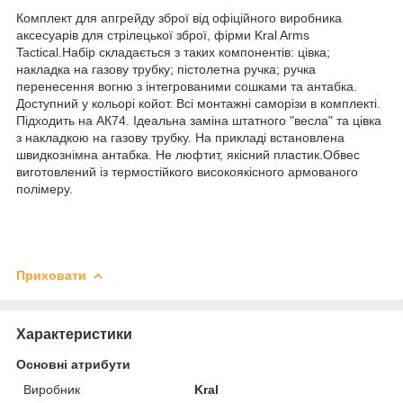
Комплект для апгрейду зброї від офіційного виробника
аксесуарів для стрілецької зброї, фірми Kral Arms
Tactical.Набір складається з таких компонентів: цівка;
накладка на газову трубку; пістолетна ручка; ручка
перенесення вогню з інтегрованими сошками та антабка.
Доступний у кольорі койот. Всі монтажні саморізи в комплекті.
Підходить на АК74. Ідеальна заміна штатного "весла" та цівка
з накладкою на газову трубку. На прикладі встановлена
швидкознімна антабка.
Не люфтит, якісний пластик.Обвес
виготовлений із термостійкого високоякісного армованого
полімеру.
Приховати
Характеристики
Основні атрибути
Виробник
Kral