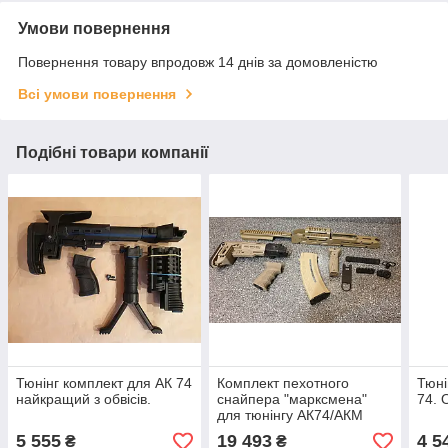
Умови повернення
Повернення товару впродовж 14 днів за домовленістю
Всі умови повернення
Подібні товари компанії
Тюнінг комплект для АК 74
Комплект пехотного
Тюні
найкращий з обвісів.
снайпера "марксмена"
74. 
для тюнінгу АК74/АКМ
Койот
5 555
19 493
4 5
₴
₴