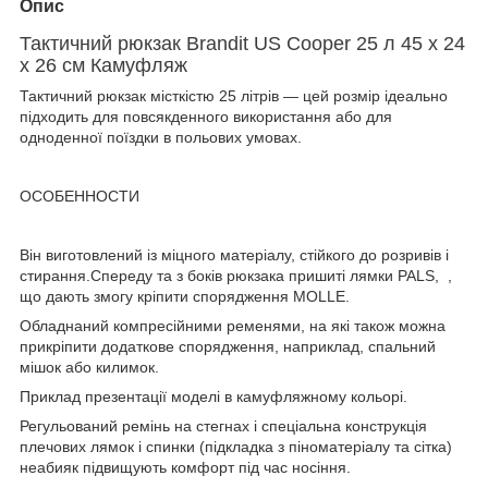
Опис
Тактичний рюкзак Brandit US Cooper 25 л 45 х 24
х 26 см Камуфляж
Тактичний рюкзак місткістю 25 літрів — цей розмір ідеально
підходить для повсякденного використання або для
одноденної поїздки в польових умовах.
ОСОБЕННОСТИ
Він виготовлений із міцного матеріалу, стійкого до розривів і
стирання.Спереду та з боків рюкзака пришиті лямки PALS, ,
що дають змогу кріпити спорядження MOLLE.
Обладнаний компресійними ременями, на які також можна
прикріпити додаткове спорядження, наприклад, спальний
мішок або килимок.
Приклад презентації моделі в камуфляжному кольорі.
Регульований ремінь на стегнах і спеціальна конструкція
плечових лямок і спинки (підкладка з піноматеріалу та сітка)
неабияк підвищують комфорт під час носіння.