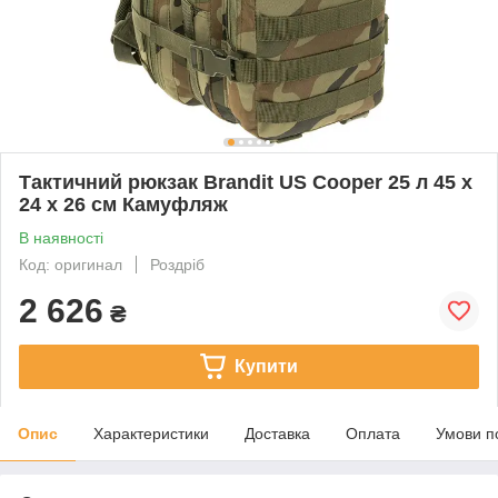
Тактичний рюкзак Brandit US Cooper 25 л 45 х
24 х 26 см Камуфляж
В наявності
Код: оригинал
Роздріб
2 626
₴
Купити
Опис
Характеристики
Доставка
Оплата
Умови п