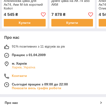
Алюмінієва цівка для
Довге цівка на АК 74 або
Алюм
Ак74, Акм M-lok короткий
АКМ
Ак74
Койот
Оли
4 545
7 878
4 5
₴
₴
Купити
Купити
Про нас
91% позитивних з 11 відгуків за рік
Працює з 01.04.2009
м. Харків
Харків, Україна
Контакти
Сьогодні працює з 09:00 до 22:00
Показати весь графік роботи
Про нас