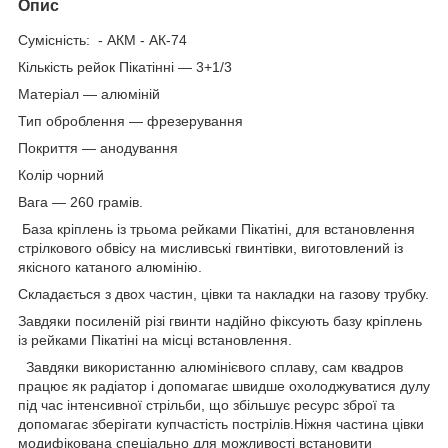
Опис
Сумісність: - АКМ - АК-74
Кількість рейок Пікатінні — 3+1/3
Матеріал — алюміній
Тип оброблення — фрезерування
Покриття — анодування
Колір чорний
Вага — 260 грамів.
База кріплень із трьома рейками Пікатіні, для встановлення
стрілкового обвісу на мисливські гвинтівки, виготовлений із
якісного катаного алюмінію.
Складається з двох частин, цівки та накладки на газову трубку.
Завдяки посиленій різі гвинти надійно фіксують базу кріплень
із рейками Пікатіні на місці встановлення.
Завдяки використанню алюмінієвого сплаву, сам квадров
працює як радіатор і допомагає швидше охолоджуватися дулу
під час інтенсивної стрільби, що збільшує ресурс зброї та
допомагає зберігати купчастість пострілів.Ніжня частина цівки
модифікована спеціально для можливості встановити