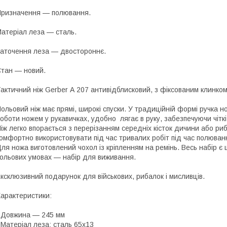
ризначення — полювання.
атеріал леза — сталь.
аточення леза — двостороннє.
тан — новий.
актичний ніж Gerber А 207 антивідблисковий, з фіксованим клинком
ольовий ніж має прямі, широкі спуски. У традиційній формі ручка н
оботи ножем у рукавичках, удобно лягає в руку, забезпечуючи чітк
іж легко впорається з перерізанням середніх кісток дичини або ри
омфортно використовувати під час тривалих робіт під час полюван
ля ножа виготовлений чохол із кріпленням на ремінь. Весь набір є
ольових умовах — набір для виживання.
ксклюзивний подарунок для військових, рибалок і мисливців.
арактеристики:
 Довжина — 245 мм
 Матеріал леза: сталь 65х13