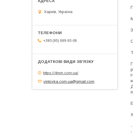
П
Харків, Україна
М
З
+380 (95) 689-93-06
С
Т
П
р
https://4mm.com.ua/
Н
к
vintovka.com.ua@gmail.com
Д
п
Е
Х
-
-