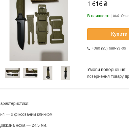
1 616 ₴
В наявності
Код:
Оли
Купити
+380 (95) 689-93-06
повернення товару п
арактеристики:
ип — з фіксованим клинком
овжина ножа — 24.5 мм.