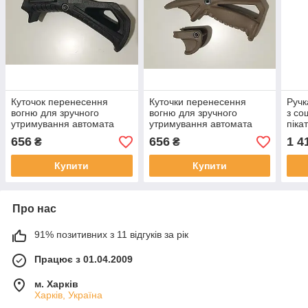
Куточок перенесення
Куточки перенесення
Ручк
вогню для зручного
вогню для зручного
з со
утримування автомата
утримування автомата
піка
(чорний)
(койот)
Tacti
656
656
1 4
₴
₴
Купити
Купити
Про нас
91% позитивних з 11 відгуків за рік
Працює з 01.04.2009
м. Харків
Харків, Україна