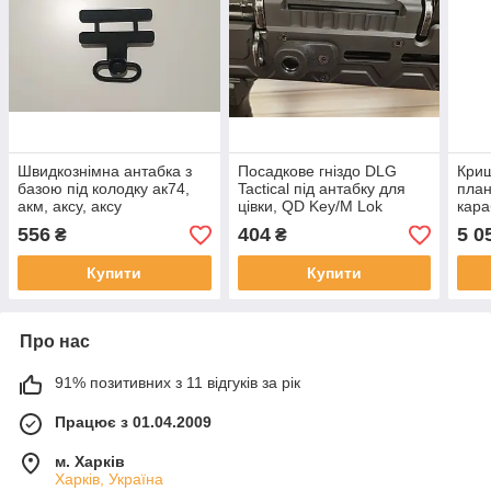
Швидкознімна антабка з
Посадкове гніздо DLG
Криш
базою під колодку ак74,
Tactical під антабку для
план
акм, аксу, аксу
цівки, QD Key/M Lok
кара
АК-7
556
404
5 0
₴
₴
поко
Купити
Купити
Про нас
91% позитивних з 11 відгуків за рік
Працює з 01.04.2009
м. Харків
Харків, Україна