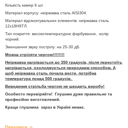
Кількість камер 6 шт.
Матеріал корпусу: неіржавка сталь AISI304.
Матеріал відсмоктувальних елементів: неіржавка сталь
12х18Н9ТЛ.
Тип покриття: високотемпературне фарбування, колір
чорний.
Зменшення звуку пострілу: на 25-30 дБ.
Можна стріляти чергою!!!!!!!!
Неіржавка нагрівається до 350 градусів, після перестоїть
нагрівається, охолоджується природним способом. А
щоб неіржавка сталь почала вести, потрібна
температура понад 500 градусів.
Виведення стрільба чергою не шкодить виробу!
Особисто перевіряйте! Глушник дуже правильно та
професійно виготовлений.
Краще глушника зараз в Україні немає.
Приховати