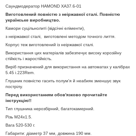
Саундмодератор HAMOND XA37.6-01
Виготовлений повністю з неіржавкої сталі.
Повністю
українське виробництво.
Камори суцільнолиті (відсічні еліменти),
з неіржавкої сталі, виготовлені методом точного лиття.
Корпус теж виготовлений із неіржавкої сталі.
Використання цих матеріалів забезпечує високу корозійну
стійкість і жаростійкість.
Виріб призначений для використання на автоматах у калібрах
5.45 і.223Rem.
Глушник повністю гасить полум'я й неабияк зменшує звук
пострілу.
Перед використанням обов'язково прочитайте
інструкцію!!
Тип глушника нерозбірний, багатокамерний.
Різь М24х1.5.
Вага 520-530 г.
Габарити: діаметр 37 мм, довжина 190 мм.