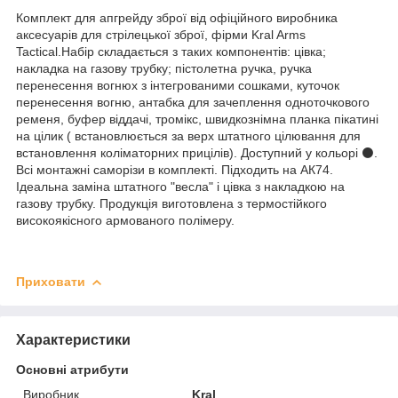
Комплект для апгрейду зброї від офіційного виробника
аксесуарів для стрілецької зброї, фірми Kral Arms
Tactical.Набір складається з таких компонентів: цівка;
накладка на газову трубку; пістолетна ручка, ручка
перенесення вогнюx з інтегрованими сошками, куточок
перенесення вогню, антабка для зачеплення одноточкового
ременя, буфер віддачі, тромікс, швидкознімна планка пікатині
на цілик ( встановлюється за верх штатного цілювання для
встановлення коліматорних прицілів). Доступний у кольорі ⚫.
Всі монтажні саморізи в комплекті. Підходить на АК74.
Ідеальна заміна штатного "весла" і цівка з накладкою на
газову трубку. Продукція виготовлена з термостійкого
високоякісного армованого полімеру.
Приховати
Характеристики
Основні атрибути
Виробник
Kral