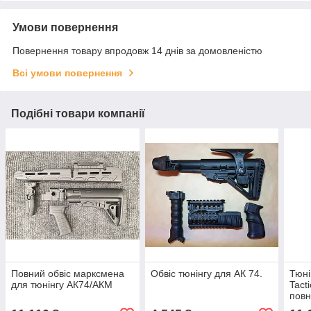
Умови повернення
Повернення товару впродовж 14 днів за домовленістю
Всі умови повернення
Подібні товари компанії
Повний обвіс марксмена
Обвіс тюнінгу для АК 74.
Тюні
для тюнінгу АК74/АКМ
Tact
повн