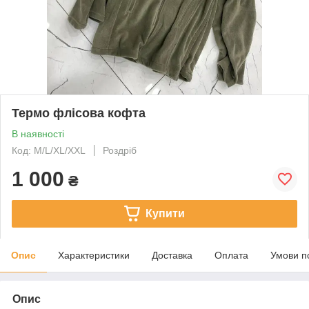
Термо флісова кофта
В наявності
Код: M/L/XL/XXL
Роздріб
1 000
₴
Купити
Опис
Характеристики
Доставка
Оплата
Умови п
Опис