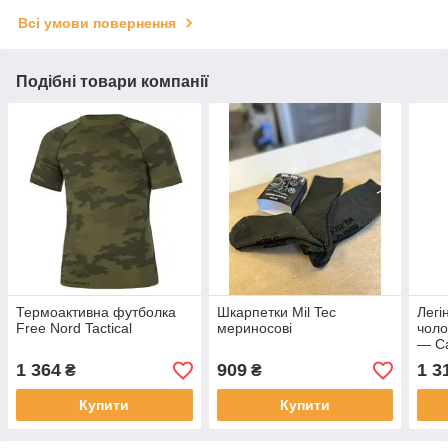
Всі умови повернення
Подібні товари компанії
Термоактивна футболка
Шкарпетки Mil Tec
Легі
Free Nord Tactical
мериносові
чоло
— C
1 364
909
1 3
₴
₴
Купити
Купити