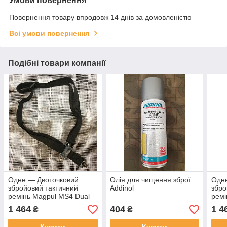
Умови повернення
Повернення товару впродовж 14 днів за домовленістю
Всі умови повернення
Подібні товари компанії
Одне — Двоточковий
Олія для чищення зброї
Одн
збройовий тактичний
Addinol
збро
ремінь Magpul MS4 Dual
ремі
QD Sling чорний.
QD S
1 464
404
1 4
₴
₴