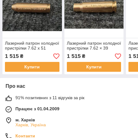
Лазерний патрон холодної
Лазерний патрон холодної
Лазе
пристрілки 7.62 х 51
пристрілки 7.62 × 39
прис
1 515
1 515
1 5
₴
₴
Купити
Купити
Про нас
91% позитивних з 11 відгуків за рік
Працює з 01.04.2009
м. Харків
Харків, Україна
Контакти