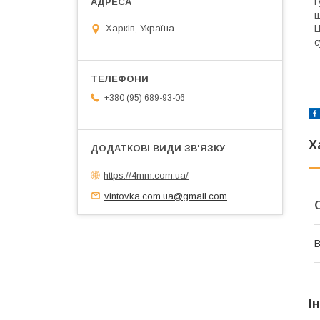
Г
щ
Ц
Харків, Україна
с
+380 (95) 689-93-06
Х
https://4mm.com.ua/
vintovka.com.ua@gmail.com
В
І