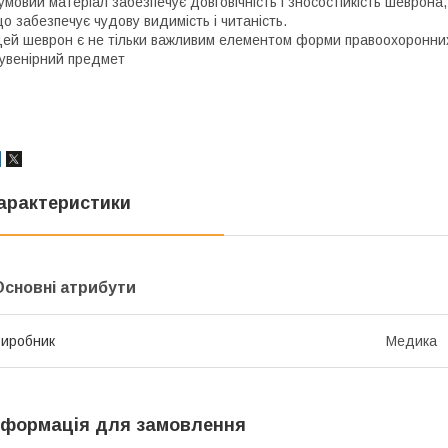
умовий матеріал забезпечує довговічність і зносостійкість шеврона,
о забезпечує чудову видимість і читаність.
ей шеврон є не тільки важливим елементом форми правоохоронних 
увенірний предмет
арактеристики
Основні атрибути
иробник
Медика
нформація для замовлення