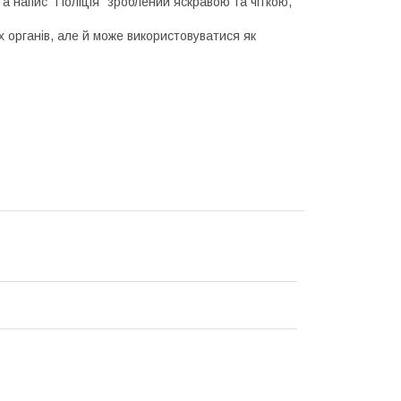
 а напис "Поліція" зроблений яскравою та чіткою,
органів, але й може використовуватися як