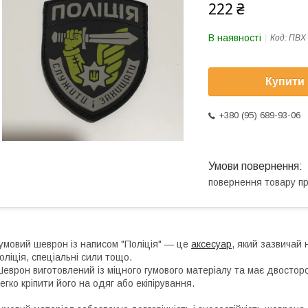
222 ₴
В наявності
Код:
ПВХ
Купити
+380 (95) 689-93-06
повернення товару п
умовий шеврон із написом "Поліція" — це
аксесуар
, який зазвичай 
оліція, спеціальні сили тощо.
еврон виготовлений із міцного гумового матеріалу та має двостор
егко кріпити його на одяг або екіпірування.