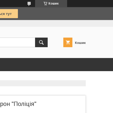
Кошик
Кошик
он "Поліція"