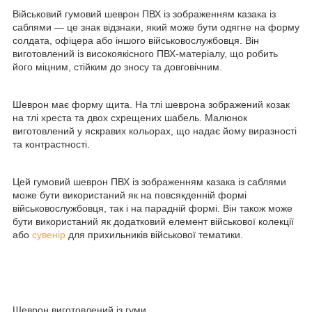
Військовий гумовий шеврон ПВХ із зображенням казака із
саблями — це знак відзнаки, який може бути одягне на форму
солдата, офіцера або іншого військовослужбовця. Він
виготовлений із високоякісного ПВХ-матеріалу, що робить
його міцним, стійким до зносу та довговічним.
Шеврон має форму щита. На тлі шеврона зображений козак
на тлі хреста та двох схрещених шабель. Малюнок
виготовлений у яскравих кольорах, що надає йому виразності
та контрастності.
Цей гумовий шеврон ПВХ із зображенням казака із саблями
може бути використаний як на повсякденній формі
військовослужбовця, так і на парадній формі. Він також може
бути використаний як додатковий елемент військової колекції
або
сувенір
для прихильників військової тематики.
Шеврон виготовлений із гуми.