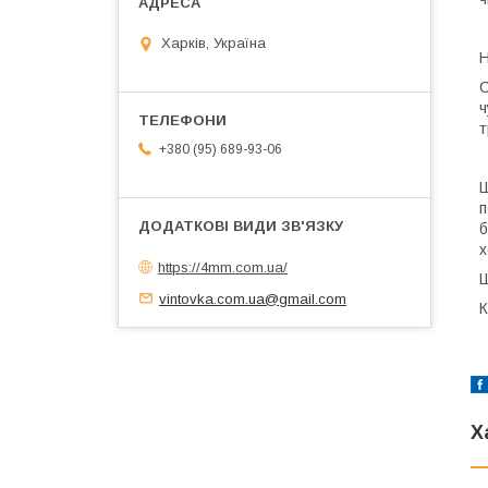
Харків, Україна
Н
С
ч
т
+380 (95) 689-93-06
Ш
п
б
х
https://4mm.com.ua/
Ш
vintovka.com.ua@gmail.com
К
Х