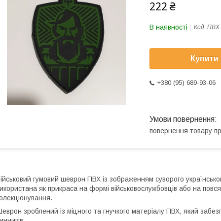
222 ₴
В наявності
Код:
ПВХ
Купити
+380 (95) 689-93-06
повернення товару п
ійськовий гумовий шеврон ПВХ із зображенням суворого українсько
икористана як прикраса на формі військовослужбовців або на повс
олекціонування.
еврон зроблений із міцного та гнучкого матеріалу ПВХ, який забезпе
инників.