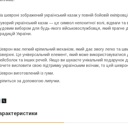
а шевроні зображений український казак у повній бойовій екіпіровці
уворий український казак — це символ непохитної волі, відваги та 
удовим вибором для будь-якого військовослужбовця, який прагне д
радицій України.
еврон має легкий кріпильний механізм, який дає змогу легко та шви
оверхні. Це універсальний елемент, який може використовуватися
ейсболок та інших речей. Якщо ви шукаєте унікальний подарунок д
очете висловити свою підтримку українським воїнам, то цей шевро
еврон виготовлений із гуми.
ріпиться за допомогою липучки.
арактеристики