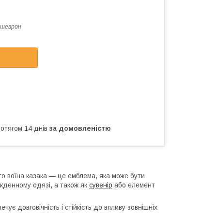
 шеврон
ротягом 14 днів
за домовленістю
го воїна казака — це емблема, яка може бути
якденному одязі, а також як
сувенір
або елемент
чує довговічність і стійкість до впливу зовнішніх