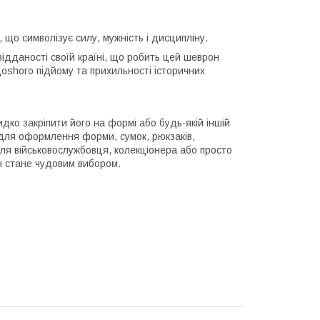
, що символізує силу, мужність і дисципліну.
відданості своїй країні, що робить цей шеврон
оshого підйому та прихильності історичних
дко закріпити його на формі або будь-якій іншій
 для оформлення форми, сумок, рюкзаків,
ля військовослужбовця, колекціонера або просто
н стане чудовим вибором.