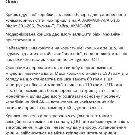
Опис
Кришка дульної коробки з планкою Вівера для встановлення
коліматорних і оптичних прицілів на АК/АКМ/АК-74/АК-10х
(Форт 201-206, Вулкан-Т, Сайга, АКМС-ОП).
Модернізована кришка дає змогу залишити рідні механічні
пристосування.
Найважливішим фактом на користь цієї кришки є те, що, на
відміну від литих китайських "аналогів", вона не люфтить і під
час великого настрілювання не зміщується СТП.
Основними перевагами цього виробу є ергономічність,
міцність і невелика вага. Маса кришки становить 190 грамів, з
огляду на що стандартна кришка важить 80 грамів, ця
конструкція обважнить карабін лише на 110 грамів!! Планка
Пікатінні, розміщена безпосередньо на кришці та є з нею
монолітним цілим дає змогу розв'язати основну проблему
карабінів на базі АК — встановлення коліматорних або
оптичних прицілів на комфортній відстані від ока.
Кришка повністю фрезерована з суцільної заготовки з
авіаційного алюмінієвого сплаву Д16Т, що забезпечує точність
виготовлення, міцність і невелику вагу виробу. Установлення
кришки здійснюється на місце кріплення штатної кришки.