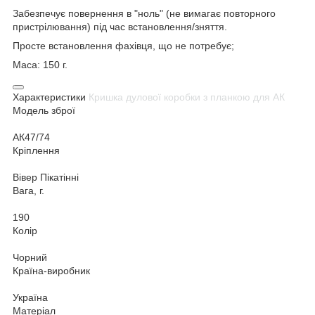
Забезпечує повернення в "ноль" (не вимагає повторного
пристрілювання) під час встановлення/зняття.
Просте встановлення фахівця, що не потребує;
Маса: 150 г.
Характеристики
Кришка дулової коробки з планкою для АК
Модель зброї
АК47/74
Кріплення
Вівер Пікатінні
Вага, г.
190
Колір
Чорний
Країна-виробник
Україна
Матеріал