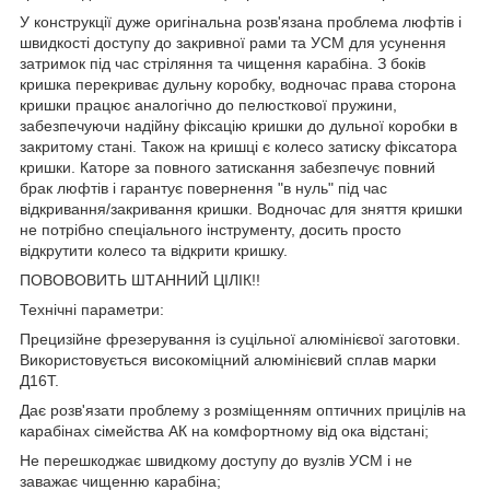
У конструкції дуже оригінальна розв'язана проблема люфтів і
швидкості доступу до закривної рами та УСМ для усунення
затримок під час стріляння та чищення карабіна. З боків
кришка перекриває дульну коробку, водночас права сторона
кришки працює аналогічно до пелюсткової пружини,
забезпечуючи надійну фіксацію кришки до дульної коробки в
закритому стані. Також на кришці є колесо затиску фіксатора
кришки. Каторе за повного затискання забезпечує повний
брак люфтів і гарантує повернення "в нуль" під час
відкривання/закривання кришки. Водночас для зняття кришки
не потрібно спеціального інструменту, досить просто
відкрутити колесо та відкрити кришку.
ПОВОВОВИТЬ ШТАННИЙ ЦІЛІК!!
Технічні параметри:
Прецизійне фрезерування із суцільної алюмінієвої заготовки.
Використовується високоміцний алюмінієвий сплав марки
Д16Т.
Дає розв'язати проблему з розміщенням оптичних прицілів на
карабінах сімейства АК на комфортному від ока відстані;
Не перешкоджає швидкому доступу до вузлів УСМ і не
заважає чищенню карабіна;