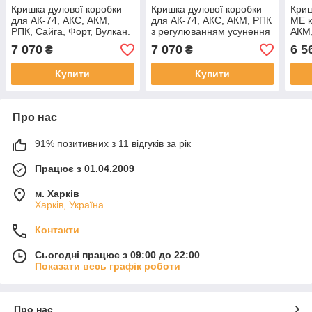
Кришка дулової коробки
Кришка дулової коробки
Криш
для АК-74, АКС, АКМ,
для АК-74, АКС, АКМ, РПК
ME к
РПК, Сайга, Форт, Вулкан.
з регулюванням усунення
АКМ,
люфту.
Вулк
7 070
7 070
6 5
₴
₴
Купити
Купити
Про нас
91% позитивних з 11 відгуків за рік
Працює з 01.04.2009
м. Харків
Харків, Україна
Контакти
Сьогодні працює з 09:00 до 22:00
Показати весь графік роботи
Про нас