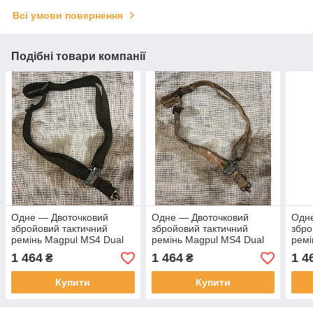
Всі умови повернення
Подібні товари компанії
Одне — Двоточковий
Одне — Двоточковий
Одн
збройовий тактичний
збройовий тактичний
збро
ремінь Magpul MS4 Dual
ремінь Magpul MS4 Dual
ремі
QD Sling чорний.
QD Sling мультикам.
Dyna
1 464
1 464
1 4
₴
₴
Купити
Купити