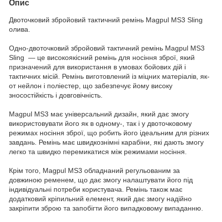
Опис
Двоточковий збройовий тактичний ремінь Magpul MS3 Sling
олива.
Одно-двоточковий збройовий тактичний ремінь Magpul MS3
Sling — це високоякісний ремінь для носіння зброї, який
призначений для використання в умовах бойових дій і
тактичних місій. Ремінь виготовлений із міцних матеріалів, як-
от нейлон і поліестер, що забезпечує йому високу
зносостійкість і довговічність.
Magpul MS3 має універсальний дизайн, який дає змогу
використовувати його як в одному-, так і у двоточковому
режимах носіння зброї, що робить його ідеальним для різних
завдань. Ремінь має швидкознімні карабіни, які дають змогу
легко та швидко перемикатися між режимами носіння.
Крім того, Magpul MS3 обладнаний регульованим за
довжиною ременем, що дає змогу налаштувати його під
індивідуальні потреби користувача. Ремінь також має
додатковий кріпильний елемент, який дає змогу надійно
закріпити зброю та запобігти його випадковому випаданню.