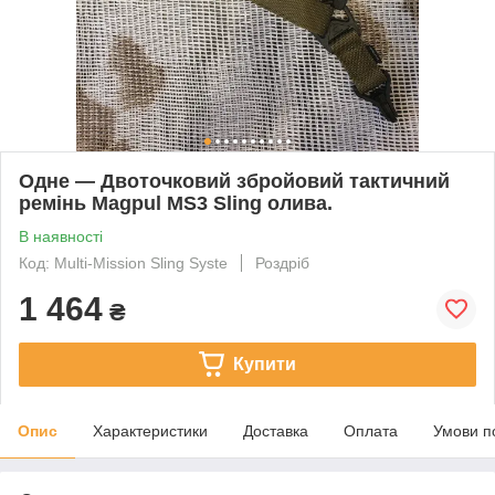
Одне — Двоточковий збройовий тактичний
ремінь Magpul MS3 Sling олива.
В наявності
Код: Multi-Mission Sling Syste
Роздріб
1 464
₴
Купити
Опис
Характеристики
Доставка
Оплата
Умови п