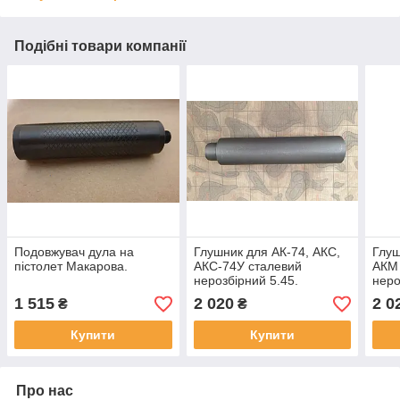
Подібні товари компанії
Подовжувач дула на
Глушник для АК-74, АКС,
Глуш
пістолет Макарова.
АКС-74У сталевий
АКМ
нерозбірний 5.45.
неро
1 515
2 020
2 0
₴
₴
Купити
Купити
Про нас