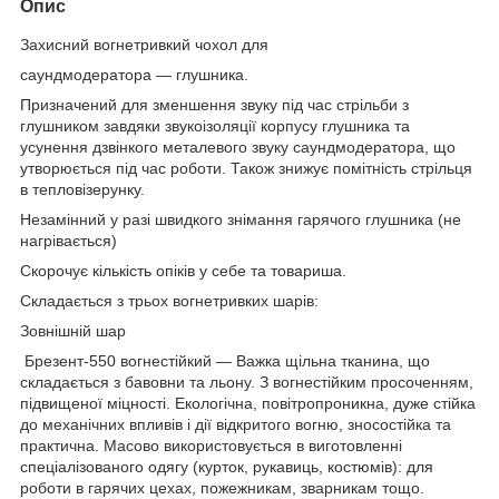
Опис
Захисний вогнетривкий чохол для
саундмодератора — глушника.
Призначений для зменшення звуку під час стрільби з
глушником завдяки звукоізоляції корпусу глушника та
усунення дзвінкого металевого звуку саундмодератора, що
утворюється під час роботи. Також знижує помітність стрільця
в тепловізерунку.
Незамінний у разі швидкого знімання гарячого глушника (не
нагрівається)
Скорочує кількість опіків у себе та товариша.
Складається з трьох вогнетривких шарів:
Зовнішній шар
Брезент-550 вогнестійкий — Важка щільна тканина, що
складається з бавовни та льону. З вогнестійким просоченням,
підвищеної міцності. Екологічна, повітропроникна, дуже стійка
до механічних впливів і дії відкритого вогню, зносостійка та
практична. Масово використовується в виготовленні
спеціалізованого одягу (курток, рукавиць, костюмів): для
роботи в гарячих цехах, пожежникам, зварникам тощо.