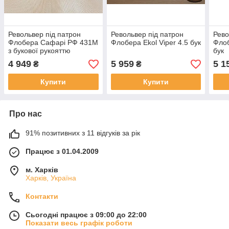
Револьвер під патрон
Револьвер під патрон
Рево
Флобера Сафарі РФ 431М
Флобера Ekol Viper 4.5 бук
Фло
з букової рукояттю
бук
4 949
5 959
5 1
₴
₴
Купити
Купити
Про нас
91% позитивних з 11 відгуків за рік
Працює з 01.04.2009
м. Харків
Харків, Україна
Контакти
Сьогодні працює з 09:00 до 22:00
Показати весь графік роботи