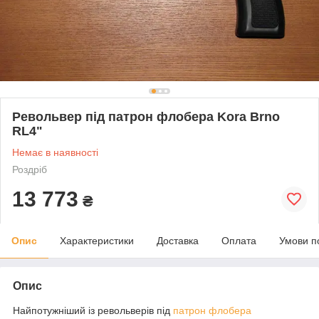
Револьвер під патрон флобера Kora Brno
RL4"
Немає в наявності
Роздріб
13 773
₴
Опис
Характеристики
Доставка
Оплата
Умови п
Опис
Найпотужніший із револьверів під
патрон флобера