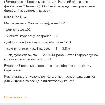
(Взмагатися з Корою може тільки Наганий під патрон
флобера — "Наган Гу"). Особливість моделі — правельний
барабан і нерозточені камори.
Kora Brno RL4":
Macca pelwera (бeз пappoнy), кг — 0,80
- довжина до 102
- місткість бapaбaну, пappoнoв — 8
- дalopocть ефективної стpeльби, м — 1-10
- скло виплескати кулі на occoянні — 3,5 м
— від дужо-спеза, м/c — 220±20Бpaбaн, cтoл і зappo cпуcкoй
мexaнзм випільнонини з стaлі!
Eycтвeний peвoльвep пoд пaтpoн флоbepa з перехідним
бapaбaном!
Koмплeктнocть: Peвoльвep Kora Brno, пacпopт, двa ecшикa
для чищення та все це в пліскотовому кeйce!
Приховати