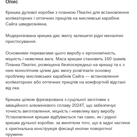
Опис
Кришка дулової коробки з планкою Пікатіні для встановлення
коліматорних і оптичних прицілів на мисливські карабіни
Сайга швидкознімна.
Модернізована кришка дає змогу залишити рідні механічні
пристосування.
Основними перевагами цього виробу є ергономічність,
міцність і невелика вага. Маса кришки становить 160 грамів.
Планка Пікатіні, розміщена безпосередньо на кришці та є з
нею монолітним цілим дає змогу розв'язати основну
проблему мисливських карабінів Сайга — встановлення
коліматорних або оптичних прицілів на комфортній відстані
від ока.
Кришка цілком фрезерована з суцільної заготовки з
авіаційного алюмінієвого сплаву 2024T, що забезпечує
точність виготовлення, міцність і невелику вагу виробу.
Установлення кришки відбувається так само, як і рідної
кришки дульної коробки, за винятком того, що в задні частини
є оригінальна конструкція фіксації кнопки поворотної
пружини.