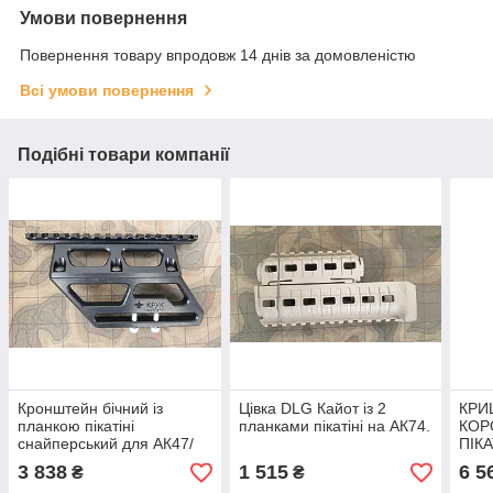
Умови повернення
Повернення товару впродовж 14 днів за домовленістю
Всі умови повернення
Подібні товари компанії
Кронштейн бічний із
Цівка DLG Кайот із 2
КРИ
планкою пікатіні
планками пікатіні на АК74.
КОР
снайперський для АК47/
ПІКА
АК74.
АК 
3 838
1 515
6 5
₴
₴