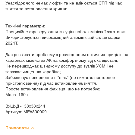
Унаслідок чого немає люфти та не змінюється СТП під час
зняття та встановлення кришки.
Технічні параметри:
Прецизійне фрезерування із суцільної алюмінієвої заготовки.
Використовується високоміцний алюмінієвий сплав марки
2024Т.
Дає розв'язати проблему з розміщенням оптичних прицілів на
карабінах сімейства АК на комфортному від ока відстані;
Не перешкоджає швидкому доступу до вузлів УСМ і не
заважає чищенню карабіна;
Забезпечує повернення в "ніль" (не вимагає повторного
пристрілювання) під час встановлення/зняття.
Просте встановлення фахівця, що не потребує;
Маса: 160 г.
ВхШхД - 38х38х244
Артикул: ME#800009
Приховати