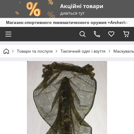
Магазин спортивного пневматического оружия «Archerbow
Товари та послуги
Тактичний одяг і взуття
Маскуваль