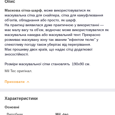
Опис
Маскова сітка-шарф
, може використовуватися як
маскувальна сітка для снайпера, сітка для камуфлювання
об'єктів, обладнання або просто, як шарф.
На практиці виявилася дуже практичною у використанні —
має малу вагу та об'єм, водночас може використовуватися як
маскувальна накидка або маскувальний тент. Прекрасно
розмиває маскувану зону так званим "ефектом тюлю" у
спекотливу погоду також уберігає від перегрівання.
Має прошивку двох країв, що надає сітці додаткової
зносостійкості.
Розміри маскувальної сітки становлять 190х90 см.
Mil Tec оригінал.
Приховати
Характеристики
Основні
Виробник
MiL-tec