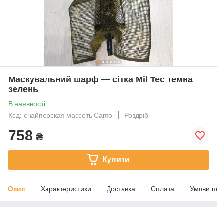
Маскувальний шарф — сітка Mil Tec темна
зелень
В наявності
Код: снайперская массеть Camo
Роздріб
758
₴
Купити
Опис
Характеристики
Доставка
Оплата
Умови п