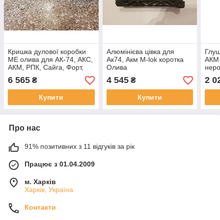
Кришка дулової коробки
Алюмінієва цівка для
Глуш
ME олива для АК-74, АКС,
Ак74, Акм M-lok коротка
АКМ
АКМ, РПК, Сайга, Форт,
Олива
неро
Вулкан.
6 565
4 545
2 0
₴
₴
Купити
Купити
Про нас
91% позитивних з 11 відгуків за рік
Працює з 01.04.2009
м. Харків
Харків, Україна
Контакти