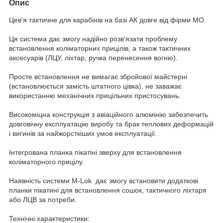
Опис
Цев'я тактичне для карабінів на базі АК довге від фірми МО.
Ця система дає змогу надійно розв'язати проблему
встановлення коліматорних прицілів, а також тактичних
аксесуарів (ЛЦУ, ліхтар, ручка перенесення вогню).
Просте встановлення не вимагає збройової майстерні
(встановлюється замість штатного цівка), не заважає
використанню механічних прицільних пристосувань.
Високоміцна конструкція з авіаційного алюмінію забезпечить
довговічну експлуатацію виробу та брак теплових деформацій
і вигинів за найжорсткіших умов експлуатації.
Інтегрована планка пікатіні зверху для встановлення
коліматорного прицілу.
Наявність системи M-Lok дає змогу встановити додаткові
планки пікатині для встановлення сошок, тактичного ліхтаря
або ЛЦВ за потреби.
Технічні характеристики: