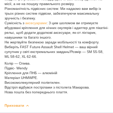
місії, а не на пошуку правильного розміру.
Різноманітність підвісних систем: Ми надаємо вам вибір із
трьох різних систем підвіски, забезпечуючи максимальну
зручність і безпеку.
Сумісність з
аксесуарами
: З цим шоломом ви отримуєте
вбудовані кріплення для нічних окулярів і адаптер для пікатіні-
рельс, щоб додати додаткові аксесуари, як-от ліхтарик,
навушники та багато іншого.
Не жертвуйте безпекою заради мобільності та комфорту.
Виберіть FAST Future Assault Shell Helmet — ваш вірний
супутник у світі екстремальних завдань!Розмір — SM 55-58,
ML 58-62, XL 62-66.
Колір — Олива.
Підвіс- Wendy
Кріплення для ПНБ — алюміній
Матеріал UHMWPE.
Високомолекулярний поліетилен.
Відстріл відбувся пострілами з пістолета Макарова.
Нова пошта без попереднього плаття.
Приховати