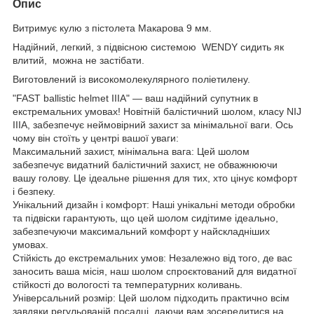
Опис
Витримує кулю з пістолета Макарова 9 мм.
Надійний, легкий, з підвісною системою WENDY сидить як
влитий, можна не застібати.
Виготовлений із високомолекулярного поліетилену.
"FAST ballistic helmet IIIA" — ваш надійний супутник в
екстремальних умовах! Новітній балістичний шолом, класу NIJ
IIIA, забезпечує неймовірний захист за мінімальної ваги. Ось
чому він стоїть у центрі вашої уваги:
Максимальний захист, мінімальна вага: Цей шолом
забезпечує видатний балістичний захист, не обважнюючи
вашу голову. Це ідеальне рішення для тих, хто цінує комфорт
і безпеку.
Унікальний дизайн і комфорт: Наші унікальні методи обробки
та підвіски гарантують, що цей шолом сидітиме ідеально,
забезпечуючи максимальний комфорт у найскладніших
умовах.
Стійкість до екстремальних умов: Незалежно від того, де вас
заносить ваша місія, наш шолом спроєктований для видатної
стійкості до вологості та температурних коливань.
Універсальний розмір: Цей шолом підходить практично всім
завдяки регульованій посадці, даючи вам зосередитися на