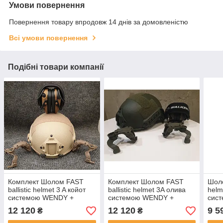
Умови повернення
Повернення товару впродовж 14 днів за домовленістю
Всі умови повернення
Подібні товари компанії
Комплект Шолом FAST
Комплект Шолом FAST
Шоло
ballistic helmet 3 A койот
ballistic helmet 3A олива
helm
системою WENDY +
системою WENDY +
сис
активні навушники Walkers
активні навушники Walkers
12 120
12 120
9 5
₴
₴
з кріпленням чебурашки
з кріпленням чебурашки