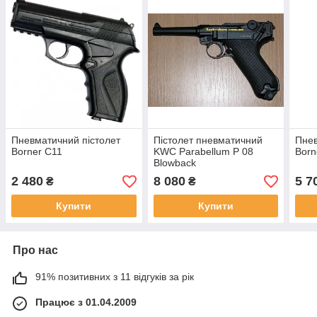
Пневматичний пістолет
Пістолет пневматичний
Пнев
Borner C11
KWC Parabellum P 08
Born
Blowback
2 480
8 080
5 7
₴
₴
Купити
Купити
Про нас
91% позитивних з 11 відгуків за рік
Працює з 01.04.2009