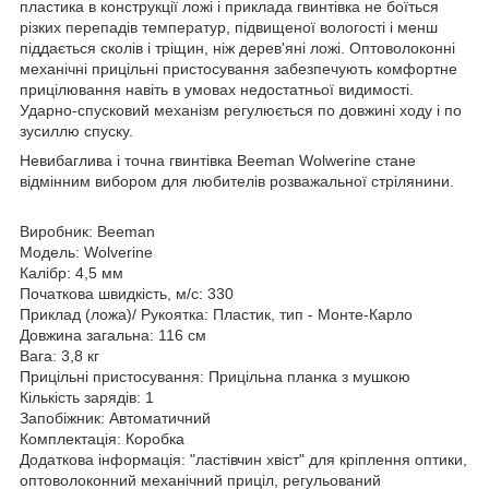
пластика в конструкції ложі і приклада гвинтівка не боїться
різких перепадів температур, підвищеної вологості і менш
піддається сколів і тріщин, ніж дерев'яні ложі. Оптоволоконні
механічні прицільні пристосування забезпечують комфортне
прицілювання навіть в умовах недостатньої видимості.
Ударно-спусковий механізм регулюється по довжині ходу і по
зусиллю спуску.
Невибаглива і точна гвинтівка Beeman Wolwerine стане
відмінним вибором для любителів розважальної стрілянини.
Виробник: Beeman
Модель: Wolverine
Калібр: 4,5 мм
Початкова швидкість, м/с: 330
Приклад (ложа)/ Рукоятка: Пластик, тип - Монте-Карло
Довжина загальна: 116 см
Вага: 3,8 кг
Прицільні пристосування: Прицільна планка з мушкою
Кількість зарядів: 1
Запобіжник: Автоматичний
Комплектація: Коробка
Додаткова інформація: "ластівчин хвіст" для кріплення оптики,
оптоволоконний механічний приціл, регульований