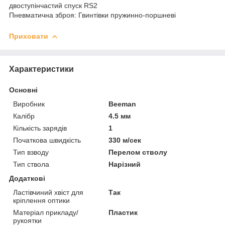
двоступінчастий спуск RS2
Пневматична зброя: Гвинтівки пружинно-поршневі
Приховати
Характеристики
Основні
Виробник
Beeman
Калібр
4.5 мм
Кількість зарядів
1
Початкова швидкість
330 м/сек
Тип взводу
Перелом стволу
Тип ствола
Нарізний
Додаткові
Ластівчиний хвіст для
Так
кріплення оптики
Матеріал прикладу/
Пластик
рукоятки