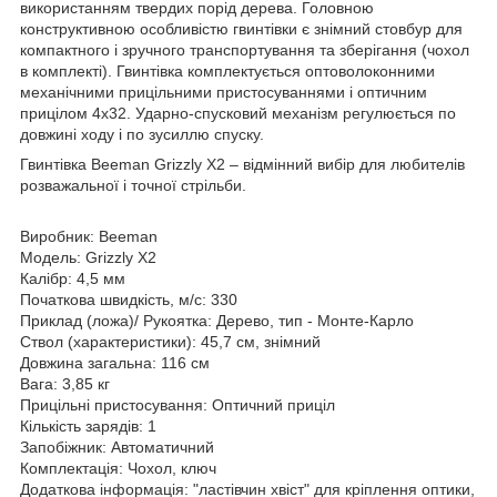
використанням твердих порід дерева. Головною
конструктивною особливістю гвинтівки є знімний стовбур для
компактного і зручного транспортування та зберігання (чохол
в комплекті). Гвинтівка комплектується оптоволоконними
механічними прицільними пристосуваннями і оптичним
прицілом 4х32. Ударно-спусковий механізм регулюється по
довжині ходу і по зусиллю спуску.
Гвинтівка Beeman Grizzly X2 – відмінний вибір для любителів
розважальної і точної стрільби.
Виробник: Beeman
Модель: Grizzly X2
Калібр: 4,5 мм
Початкова швидкість, м/с: 330
Приклад (ложа)/ Рукоятка: Дерево, тип - Монте-Карло
Ствол (характеристики): 45,7 см, знімний
Довжина загальна: 116 см
Вага: 3,85 кг
Прицільні пристосування: Оптичний приціл
Кількість зарядів: 1
Запобіжник: Автоматичний
Комплектація: Чохол, ключ
Додаткова інформація: "ластівчин хвіст" для кріплення оптики,