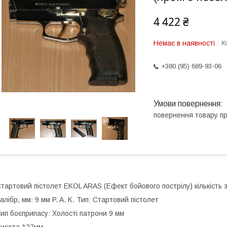
4 422 ₴
Немає в наявності
К
+380 (95) 689-93-06
повернення товару п
тартовий пістолет EKOL ARAS (Ефект бойового пострілу) кількість 
алібр, мм: 9 мм P. A. K. Тип: Стартовий пістолет
ип боєприпасу: Холості патрони 9 мм