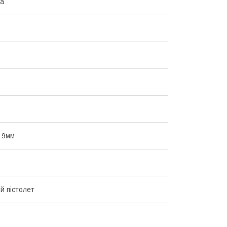
на
 9мм
й пістолет