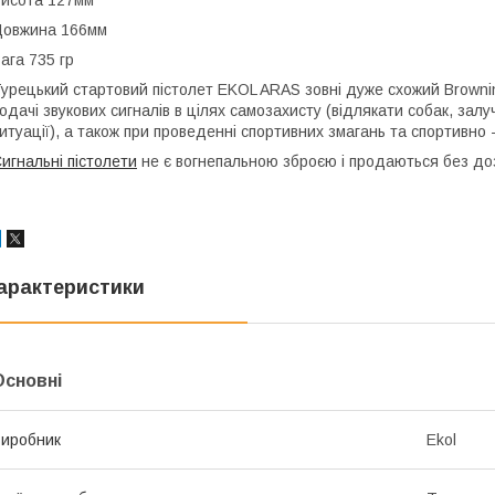
исота 127мм
Довжина 166мм
ага 735 гр
урецький стартовий пістолет EKOL ARAS зовні дуже схожий Brownin
одачі звукових сигналів в цілях самозахисту (відлякати собак, зал
итуації), а також при проведенні спортивних змагань та спортивно 
игнальні пістолети
не є вогнепальною зброєю і продаються без до
арактеристики
Основні
иробник
Ekol