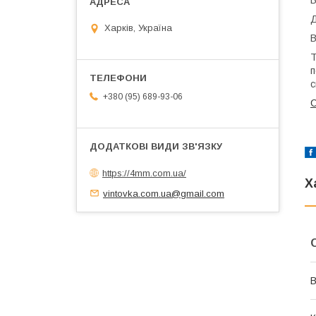
В
Харків, Україна
В
Т
п
с
+380 (95) 689-93-06
С
https://4mm.com.ua/
Х
vintovka.com.ua@gmail.com
В