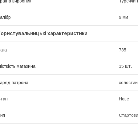
раїна виробник
Туреччи
алібр
9 мм
Користувальницькі характеристики
ага
735
істкість магазина
15 шт.
аряд патрона
холостий
Стан
Нове
ип
Стартови