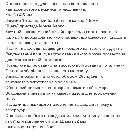
Сталеве нарізне дуло з різзю для встановлення
напівдюймового глушника та надульника.
Калібр 4.5 мм
Знімний 16-зарядний барабан під калібр 4.5 мм
"Щека" приклада Монте Карло
Зручний і ергономічний дизайн приклада виготовленого з
горіха з отвором для великого пальця, що однаково підходить
як для правші, так і для лівші
Насічки на колодці та цівці для кращого контролю й відчуттів
Регульований приціл, настроювання якого можна провести за
допомогою звичайної монети
Повністю настроюваний за висотою погумований потиличник
Слот для зберігання 1 запасного магазину
Знімна пневматична камера об'ємом 255 кубічних
сантиметрів виготовлена з алюмінію
Обертовий пильовик на отвори пневматичної камери
Вбудована в пневматичну камеру шкала для зображення
тиску
Насадки для швидкого наповнення та скидання тиску в
резервуарі
Ствольна коробка з накладкою має виступи типу "ластівчин
хвіст" для кріплення оптики 11 мм і 22 мм
Індикатор зведення зброї