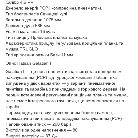
Калібр 4,5 мм
Джерело енергії PCP і компресійна пневматика
Тип боєприпасів Свинцеві кулі
Загальна довжина 1075 мм
Довжина дула 585 мм
Розмір магазина 16 куль
Тип прицілу Прицільна планка та мушка
Характеристика прицілу Регульована прицільна планка та
мушка TRUGLO
Тип кріплення оптики Бази 11 мм
Опис Hatsan Galatian I
Galatian I — це нова пневматична гвинтівка з попереднім
накачуванням (PCP) від турецької компанії Hatsan, яка
випущена у двох варіантах — у варіанті пневматичної
гвинтівки та карабіна з прикладами з горіхового дерева. На
першій встановлені регульовані прицільна планка та мушка,
але немає інтегрованого глушника, що встановлюється на
карабіні.
Перезаряджувана вручну зведенням бічного важеля,
пневматична гвинтівка з попереднім накачуванням (РСР)
Наповнюваний тиск — 200 барів
Вистрілів за одне наповнення — 80
Енергія пострілу — 37 Дж