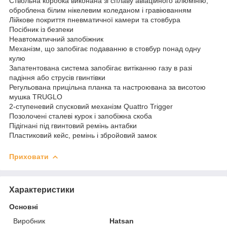
Ствольна коробка виконана зі сплаву авіаційного алюмінію,
оброблена білим нікелевим коледаном і гравіюванням
Лійкове покриття пневматичної камери та стовбура
Посібник із безпеки
Неавтоматичний запобіжник
Механізм, що запобігає подаванню в стовбур понад одну
кулю
Запатентована система запобігає витіканню газу в разі
падіння або струсів гвинтівки
Регульована прицільна планка та настроювана за висотою
мушка TRUGLO
2-ступеневий спусковий механізм Quattro Trigger
Позолочені сталеві курок і запобіжна скоба
Підігнані під гвинтовий ремінь антабки
Пластиковий кейс, ремінь і збройовий замок
Приховати
Характеристики
Основні
Виробник
Hatsan