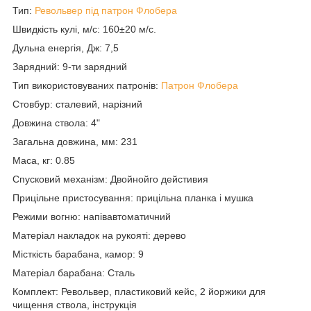
Тип:
Револьвер під патрон Флобера
Швидкість кулі, м/с: 160±20 м/с.
Дульна енергія, Дж: 7,5
Зарядний: 9-ти зарядний
Тип використовуваних патронів:
Патрон Флобера
Стовбур: сталевий, нарізний
Довжина ствола: 4"
Загальна довжина, мм: 231
Маса, кг: 0.85
Спусковий механізм: Двойнойго дейстивия
Прицільне пристосування: прицільна планка і мушка
Режими вогню: напівавтоматичний
Матеріал накладок на рукояті: дерево
Місткість барабана, камор: 9
Матеріал барабана: Сталь
Комплект: Револьвер, пластиковий кейс, 2 йоржики для
чищення ствола, інструкція