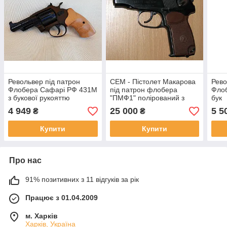
Револьвер під патрон
СЕМ - Пістолет Макарова
Рево
Флобера Сафарі РФ 431М
під патрон флобера
Фло
з букової рукояттю
"ПМФ1" полірований з
бук
коричневою рукояттю
4 949
25 000
5 5
₴
₴
Купити
Купити
Про нас
91% позитивних з 11 відгуків за рік
Працює з 01.04.2009
м. Харків
Харків, Україна