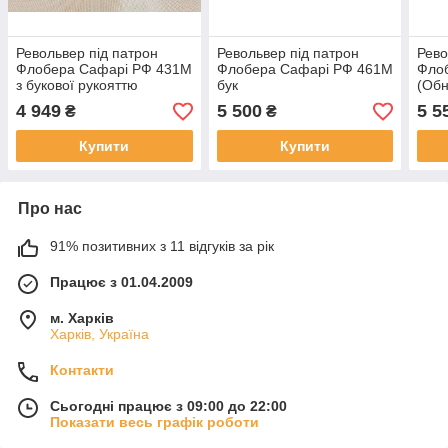
Револьвер під патрон
Револьвер під патрон
Рево
Флобера Сафарі РФ 431М
Флобера Сафарі РФ 461М
Флоб
з букової рукояттю
бук
(Обн
4 949
5 500
5 5
₴
₴
Купити
Купити
Про нас
91% позитивних з 11 відгуків за рік
Працює з 01.04.2009
м. Харків
Харків, Україна
Контакти
Сьогодні працює з 09:00 до 22:00
Показати весь графік роботи