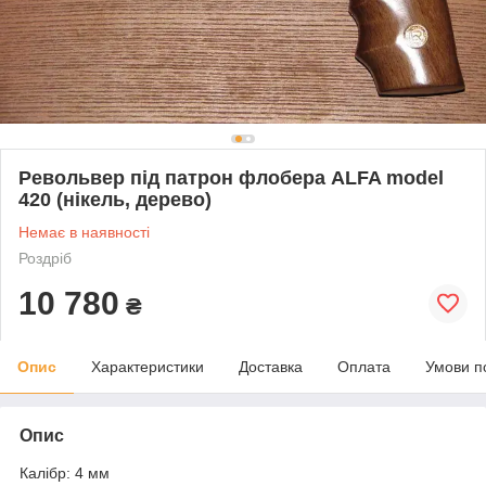
Револьвер під патрон флобера ALFA model
420 (нікель, дерево)
Немає в наявності
Роздріб
10 780
₴
Опис
Характеристики
Доставка
Оплата
Умови п
Опис
Калібр: 4 мм