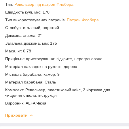
Тип:
Револьвер під патрон Флобера
Швидкість кулі, м/с: 170
Тип використовуваних патронів:
Патрон Флобера
Стовбур: сталевий, нарізний
Довжина ствола: 2"
Загальна довжина, мм: 175
Маса, кг: 0.78
Прицільне пристосування: відкрите, нерегульоване
Матеріал накладок на рукояті: дерево
Місткість барабана, камор: 9
Матеріал барабана: Сталь
Комплект: Револьвер, пластиковий кейс, 2 йоржики для
чищення ствола, інструкція
Виробник: ALFA Чехія.
Приховати