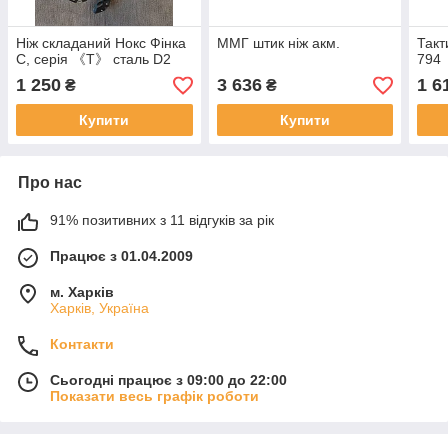
Ніж складаний Нокс Фінка
ММГ штик ніж акм.
Такт
С, серія 《Т》 сталь D2
794
1 250
3 636
1 6
₴
₴
Купити
Купити
Про нас
91% позитивних з 11 відгуків за рік
Працює з 01.04.2009
м. Харків
Харків, Україна
Контакти
Сьогодні працює з 09:00 до 22:00
Показати весь графік роботи