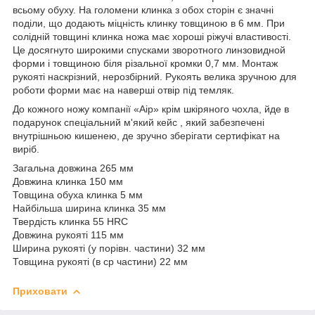
всьому обуху. На голомени клинка з обох сторін є значні
поділи, що додають міцність клинку товщиною в 6 мм. При
солідній товщині клинка ножа має хороші ріжучі властивості.
Це досягнуто широкими спусками зворотного линзовидной
форми і товщиною біля різальної кромки 0,7 мм. Монтаж
рукояті наскрізний, нерозбірний. Рукоять велика зручною для
роботи форми має на наверші отвір під темляк.
До кожного ножу компанії «Аір» крім шкіряного чохла, йде в
подарунок спеціальний м'який кейс , який забезпечені
внутрішньою кишенею, де зручно зберігати сертифікат на
виріб.
Загальна довжина 265 мм
Довжина клинка 150 мм
Товщина обуха клинка 5 мм
Найбільша ширина клинка 35 мм
Твердість клинка 55 HRC
Довжина рукояті 115 мм
Ширина рукояті (у порівн. частини) 32 мм
Товщина рукояті (в ср частини) 22 мм
Приховати