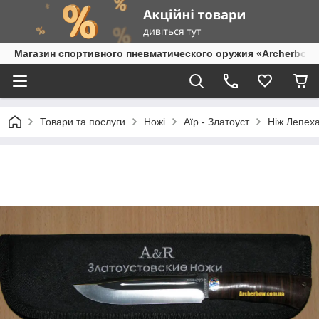
Магазин спортивного пневматического оружия «Archerbow
Товари та послуги
Ножі
Аїр - Златоуст
Ніж Лепеха