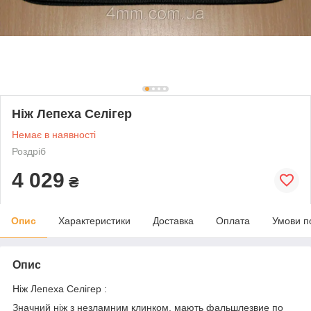
Ніж Лепеха Селігер
Немає в наявності
Роздріб
4 029
₴
Опис
Характеристики
Доставка
Оплата
Умови п
Опис
Ніж Лепеха Селігер :
Значний ніж з незламним клинком, мають фальшлезвие по