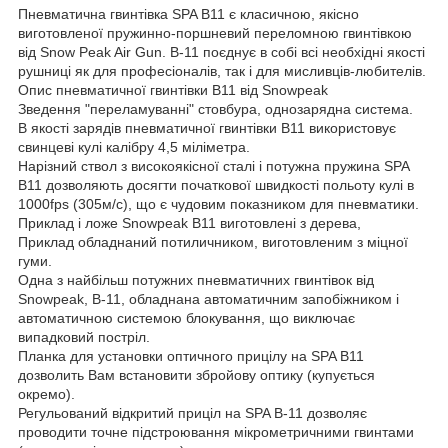
Пневматична гвинтівка SPA B11 є класичною, якісно
виготовленої пружинно-поршневий переломною гвинтівкою
від Snow Peak Air Gun. B-11 поєднує в собі всі необхідні якості
рушниці як для професіоналів, так і для мисливців-любителів.
Опис пневматичної гвинтівки B11 від Snowpeak
Зведення "переламуванні" стовбура, однозарядна система.
В якості зарядів пневматичної гвинтівки B11 використовує
свинцеві кулі калібру 4,5 міліметра.
Нарізний ствол з високоякісної сталі і потужна пружина SPA
B11 дозволяють досягти початкової швидкості польоту кулі в
1000fps (305м/с), що є чудовим показником для пневматики.
Приклад і ложе Snowpeak B11 виготовлені з дерева,
Приклад обладнаний потиличником, виготовленим з міцної
гуми.
Одна з найбільш потужних пневматичних гвинтівок від
Snowpeak, B-11, обладнана автоматичним запобіжником і
автоматичною системою блокування, що виключає
випадковий постріл.
Планка для установки оптичного прицілу на SPA B11
дозволить Вам встановити збройову оптику (купується
окремо).
Регульований відкритий приціл на SPA B-11 дозволяє
проводити точне підстроювання мікрометричними гвинтами