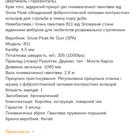
(вертикаль і горизонталь).
Крім того, відкритий приціл цієї пневматичної гвинтівки від
Snow Peak обладнаний фіброоптіческой нитками контрастних
кольорів для стрільби в темну пору доби.
Невибаглива і точна гвинтівка B11 від Snowpeak стане
відмінним вибором для любителів розважальної стрілянини.
Виробник: Snow Peak Air Gun (SPA)
Модель: B11
Калібр: 4,5 мм
Початкова швидкість, м/с: 305 (1000fps)
Приклад (ложа)/ Рукоятка: Дерево, тип - Монте-Карло
Довжина загальна: 1090 мм
Вага пневматичної гвинтівки: 2,8 кг
Прицільні пристосування: Регульована прицільна планка і
мушка з фіброоптіческой нитками контрастних кольорів
Кількість зарядів: 1
Запобіжник: Автоматичний
Комплектація: Коробка, інструкція, товарний чек
Гарантія: 3 місяці
Пневматична зброя: Гвинтівки пружинно-поршневі
Країна виробник: Китай
Приховати