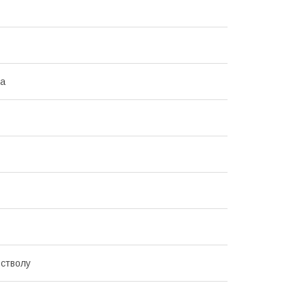
на
стволу