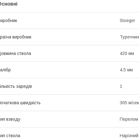
Основні
иробник
Stoeger
раїна виробник
Туреччи
овжина ствола
420 мм
алібр
4.5 мм
ількість зарядів
1
очаткова швидкість
305 м/сек
ип взводу
Перелом 
ип ствола
Нарізний