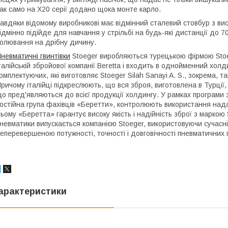
ак само на Х20 серії додано щока монте карло.
авдяки відомому виробникові має відмінний сталевий стовбур з в
ідмінно підійде для навчання у стрільбі на будь-які дистанції до 7
олювання на дрібну дичину.
невматичні гвинтівки
Stoeger виробляються турецькою фірмою Stoeg
талійській збройової компанії Beretta і входить в однойменний хол
омплектуючих, які виготовляє Stoeger Silah Sanayi A. S., зокрема, т
ричому італійці підкреслюють, що вся зброя, виготовлена в Турції
о пред'являються до всієї продукції холдингу. У рамках програми 
остійна група фахівців «Беретти», контролюють використання нада
ьому «Беретта» гарантує високу якість і надійність зброї з маркою
невматики випускається компанією Stoeger, використовуючи сучасні
еперевершеною потужності, точності і довговічності пневматичних г
арактеристики