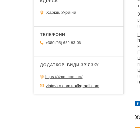
т
Харків, Україна
З
в
п
П
і
+380 (95) 689-93-06
к
П
щ
п
ц
п
https://4mm.com.ua/
н
vintovka.com.ua@gmail.com
Х