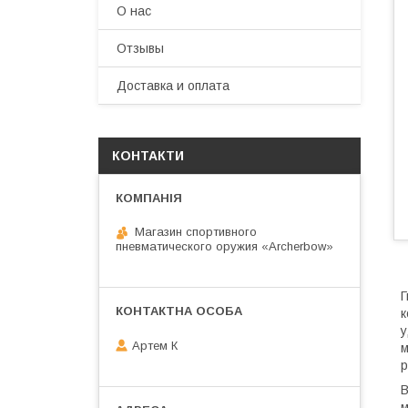
О нас
Отзывы
Доставка и оплата
КОНТАКТИ
Магазин спортивного
пневматического оружия «Archerbow»
Г
к
у
Артем К
м
р
В
м