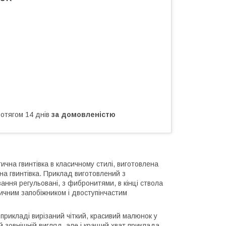
ротягом 14 днів
за домовленістю
тична гвинтівка в класичному стилі, виготовлена
а гвинтівка. Приклад виготовлений з
ання регульовані, з фибронитями, в кінці ствола
чним запобіжником і двоступінчастим
 прикладі вирізаний чіткий, красивий малюнок у
й зовнішній вигляд, але і кращий хват приклада,