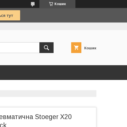
Кошик
Кошик
евматична Stoeger X20
ock