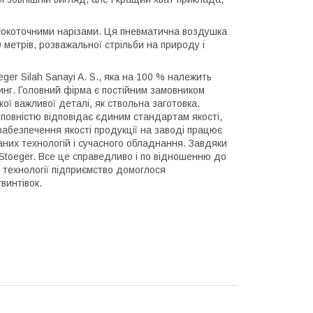
исокоточними нарізами. Ця пневматична воздушка
0 метрів, розважальної стрільби на природу і
er Silah Sanayi A. S., яка на 100 % належить
динг. Головний фірма є постійним замовником
акої важливої деталі, як ствольна заготовка.
, повністю відповідає єдиним стандартам якості,
забезпечення якості продукції на заводі працює
них технологій і сучасного обладнання. Завдяки
 Stoeger. Все це справедливо і по відношенню до
 технології підприємство домоглося
винтівок.