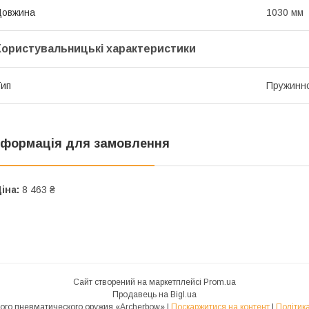
Довжина
1030 мм
Користувальницькі характеристики
ип
Пружинн
нформація для замовлення
іна:
8 463 ₴
Сайт створений на маркетплейсі
Prom.ua
Продавець на Bigl.ua
Магазин спортивного пневматического оружия «Archerbow» |
Поскаржитися на контент
|
Політик