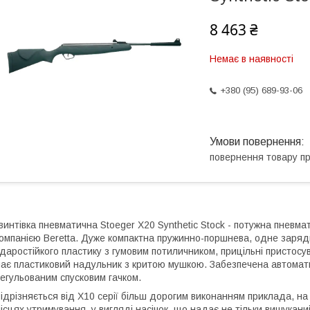
8 463 ₴
Немає в наявності
+380 (95) 689-93-06
повернення товару п
винтівка пневматична Stoeger X20 Synthetic Stock - потужна пневма
омпанією Beretta. Дуже компактна пружинно-поршнева, одне зарядн
даростійкого пластику з гумовим потиличником, прицільні пристосув
ає пластиковий надульник з критою мушкою. Забезпечена автомати
егульованим спусковим гачком.
ідрізняється від Х10 серії більш дорогим виконанням приклада, на
ісцях утримування, у вигляді насічок, що надає не тільки вишукани