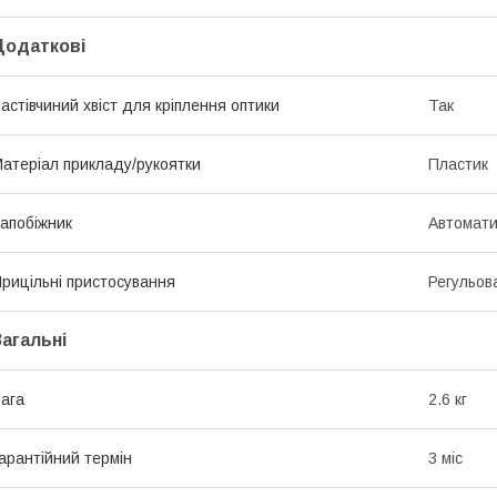
Додаткові
астівчиний хвіст для кріплення оптики
Так
атеріал прикладу/рукоятки
Пластик
апобіжник
Автомат
рицільні пристосування
Регульов
Загальні
ага
2.6 кг
арантійний термін
3 міс