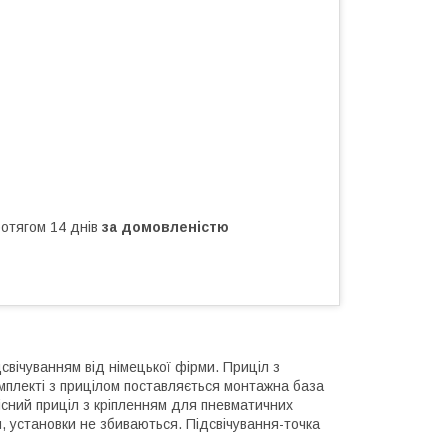
ротягом 14 днів
за домовленістю
дсвічуванням від німецької фірми. Приціл з
омплекті з прицілом поставляється монтажна база
існий приціл з кріпленням для пневматичних
я, установки не збиваються. Підсвічування-точка