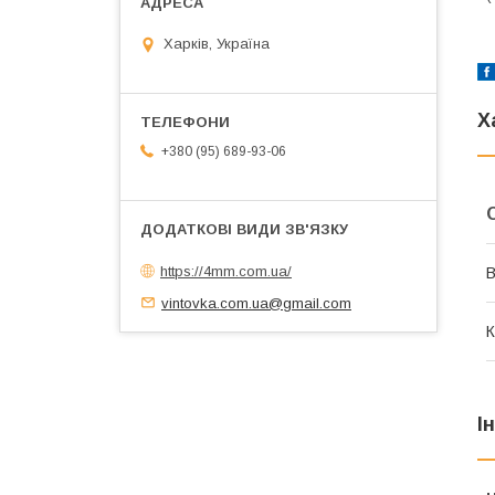
Харків, Україна
Х
+380 (95) 689-93-06
https://4mm.com.ua/
В
vintovka.com.ua@gmail.com
К
І