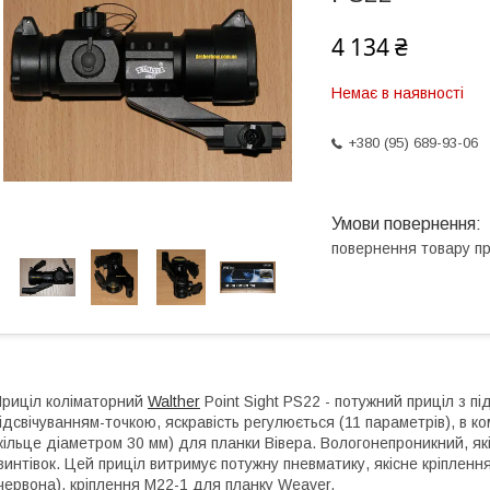
4 134 ₴
Немає в наявності
+380 (95) 689-93-06
повернення товару п
риціл коліматорний
Walther
Point Sight PS22 - потужний приціл з пі
ідсвічуванням-точкою, яскравість регулюється (11 параметрів), в к
кільце діаметром 30 мм) для планки Вівера. Вологонепроникний, як
винтівок. Цей приціл витримує потужну пневматику, якісне кріпленн
червона), кріплення M22-1 для планку Weaver.