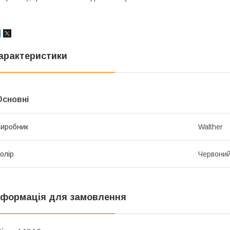
арактеристики
Основні
иробник
Walther
олір
Червони
нформація для замовлення