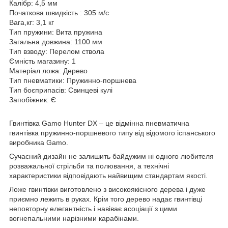
Калібр: 4,5 мм
Початкова швидкість : 305 м/с
Вага,кг: 3,1 кг
Тип пружини: Вита пружина
Загальна довжина: 1100 мм
Тип взводу: Перелом ствола
Ємність магазину: 1
Матеріал ложа: Дерево
Тип пневматики: Пружинно-поршнева
Тип боєприпасів: Свинцеві кулі
Запобіжник: Є
Гвинтівка Gamo Hunter DX – це відмінна пневматична
гвинтівка пружинно-поршневого типу від відомого іспанського
виробника Gamo.
Сучасний дизайн не залишить байдужим ні одного любителя
розважальної стрільби та полювання, а технічні
характеристики відповідають найвищим стандартам якості.
Ложе гвинтівки виготовлено з високоякісного дерева і дуже
приємно лежить в руках. Крім того дерево надає гвинтівці
неповторну елегантність і навіває асоціації з цими
вогнепальними нарізними карабінами.