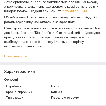
Ложе ергономічно і сприяє максимально правильної вкладці,
а регульована щока приклада дозволяє комфортно стріляти,
використовуючи відкриті прицільні та
оптичні приціли
.
М'який гумовий потиличник значно знижує відчуття віддачі і
робить стрілянину максимально комфортним.
Стовбур виготовлений з високоякісної сталі, що гарантує Вам
довгі роки безперебійної роботи. Ствол нарізний – відповідно
проходячи нарізами стовбура, пулька закручується, що
стабілізує траєкторію її польоту і допомагає стрілку
потрапляти точно в ціль.
Приховати
Характеристики
Основні
Виробник
Gamo
Країна виробник
Іспанія
Тип взводу
Перелом стволу